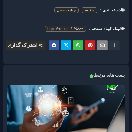
دسته بندی :
متفرقه
برنامه نویسی
لینک کوتاه صفحه :
https://malbo.ir/b/NzA=
پست های مرتبط