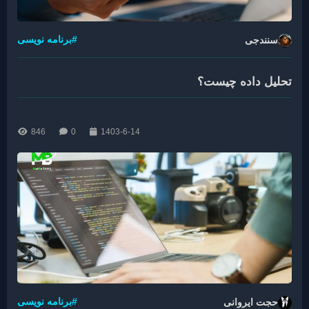
#برنامه نویسی
سنندجی
تحلیل داده چیست؟
846
0
1403-6-14
#برنامه نویسی
حجت ایروانی