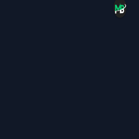
دلیل انتخاب اسم مالبو کلمات مخفف ان هستند مالبو به معنی : ( مدرن .
اپلیکشین . لوگو . بهترین . بهینه ) میباشد
سوالات متداول
درخواست پروژه
قوانین و مقررات