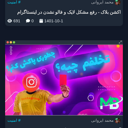
محمد ایروانی
امنیت #
اکشن بلاک - رفع مشکل لایک و فالو نشدن در اینستاگرام
691
0
1401-10-1
محمد ایروانی
امنیت #