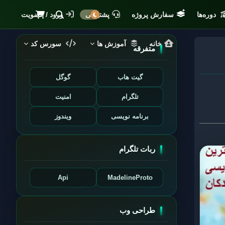
دوره‌ها
سفارش پروژه
پشتیبانی
ورود / عضویت
خانه
آموزش ها
سورس کد
متفرقه
گیت هاب
گوگل
تلگرام
امنیت
برنامه نویسی
ویندوز
ربات تلگرام
Api
MadelineProto
طراحی وب